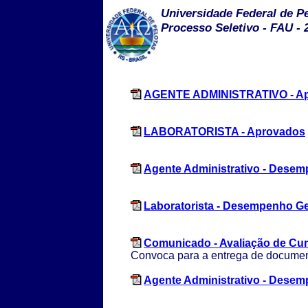
Universidade Federal de P
Processo Seletivo - FAU - 
AGENTE ADMINISTRATIVO - A
LABORATORISTA - Aprovados
Agente Administrativo - Desem
Laboratorista - Desempenho Ger
Comunicado - Avaliação de Cur
Convoca para a entrega de docume
Agente Administrativo - Desem