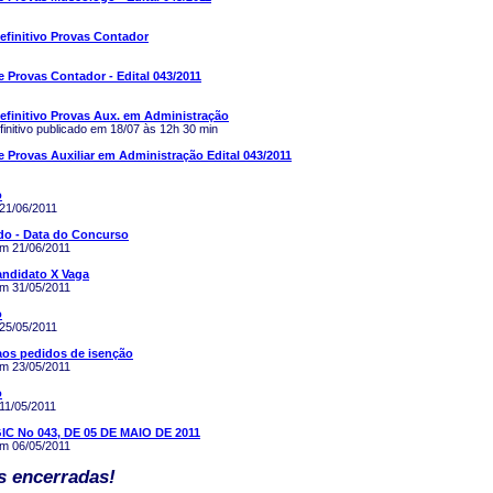
efinitivo Provas Contador
 Provas Contador - Edital 043/2011
efinitivo Provas Aux. em Administração
finitivo publicado em 18/07 às 12h 30 min
 Provas Auxiliar em Administração Edital 043/2011
o
 21/06/2011
o - Data do Concurso
em 21/06/2011
andidato X Vaga
em 31/05/2011
o
 25/05/2011
aos pedidos de isenção
em 23/05/2011
o
11/05/2011
IC No 043, DE 05 DE MAIO DE 2011
em 06/05/2011
s encerradas!