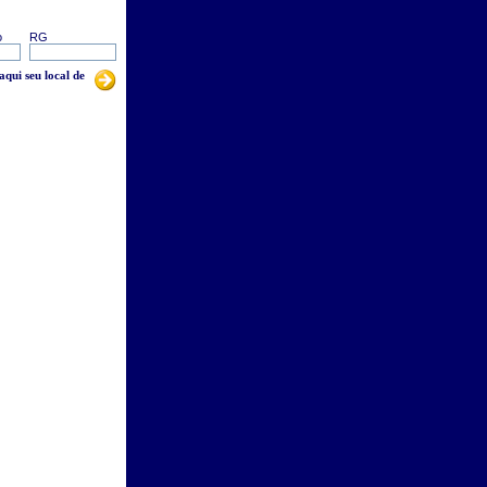
o
RG
aqui seu local de