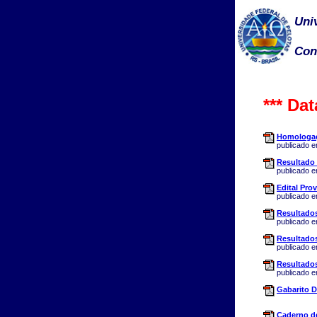
Uni
Con
*** Da
Homologaç
publicado 
Resultado 
publicado 
Edital Prov
publicado 
Resultados
publicado 
Resultados
publicado 
Resultados
publicado 
Gabarito D
Caderno de