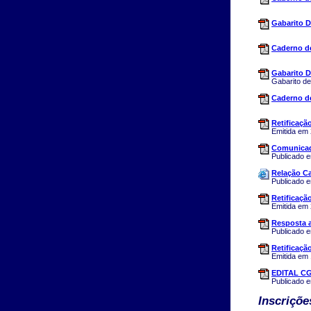
Gabarito D
Caderno de
Gabarito D
Gabarito de
Caderno de
Retificaçã
Emitida em
Comunicad
Publicado 
Relação C
Publicado 
Retificaçã
Emitida em
Resposta 
Publicado 
Retificaçã
Emitida em 
EDITAL CG
Publicado 
Inscriçõe