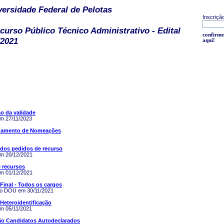
versidade Federal de Pelotas
Inscriçã
curso Público Técnico Administrativo - Edital
confirme
/2021
aqui!
o da validade
em 27/11/2023
amento de Nomeações
dos pedidos de recurso
em 20/12/2021
 recursos
em 01/12/2021
Final - Todos os cargos
no DOU em 30/11/2021
Heteroidentificação
em 05/11/2021
o Candidatos Autodeclarados