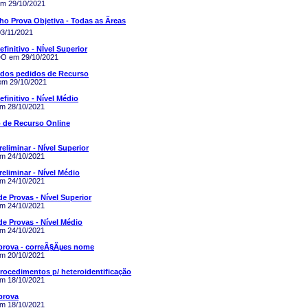
em 29/10/2021
 Prova Objetiva - Todas as Ãreas
03/11/2021
finitivo - NÍ­vel Superior
O em 29/10/2021
 dos pedidos de Recurso
 em 29/10/2021
finitivo - Nível Médio
em 28/10/2021
 de Recurso Online
eliminar - Nível Superior
em 24/10/2021
reliminar - Nível Médio
em 24/10/2021
e Provas - Nível Superior
em 24/10/2021
e Provas - Nível Médio
em 24/10/2021
 prova - correÃ§Ãµes nome
em 20/10/2021
rocedimentos p/ heteroidentificação
em 18/10/2021
prova
em 18/10/2021