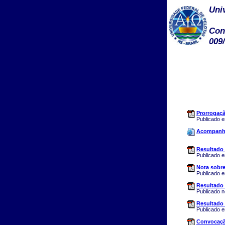
Uni
Con
009
Prorrogaçã
Publicado 
Acompanh
Resultado 
Publicado 
Nota sobre
Publicado 
Resultado 
Publicado 
Resultado 
Publicado 
Convocaçã