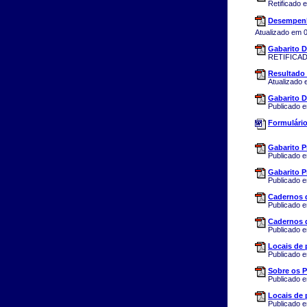
Retificado 
Desempenho
Atualizado em 
Gabarito De
RETIFICAD
Resultado
Atualizado
Gabarito De
Publicado 
Formulário
Gabarito Pr
Publicado 
Gabarito P
Publicado 
Cadernos d
Publicado 
Cadernos d
Publicado 
Locais de
Publicado 
Sobre os P
Publicado 
Locais de 
Publicado 