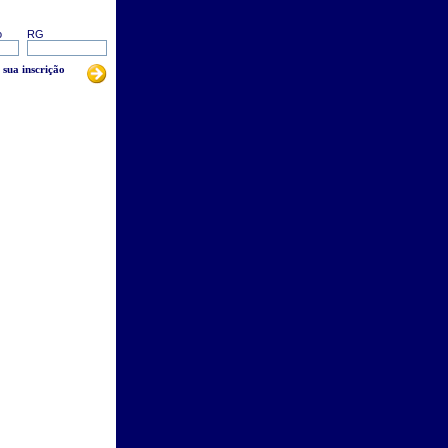
o
RG
 sua inscrição